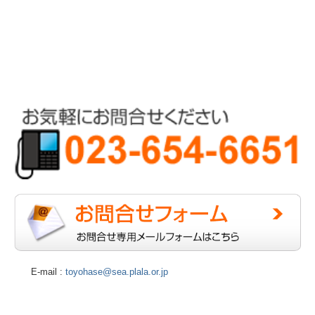
E-mail :
toyohase@sea.plala.or.jp