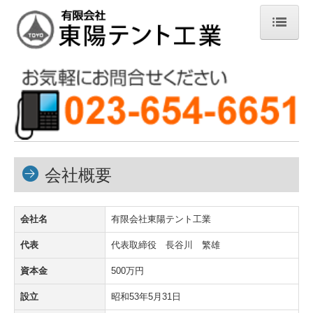
HOME
会社概要
特定商取引法
交通案内
会社概要
お問合せ
会社名
有限会社東陽テント工業
新商品のご案内
代表
代表取締役 長谷川 繁雄
商品のご案内
資本金
500万円
腰袋
設立
昭和53年5月31日