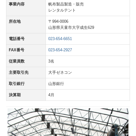
特殊腰袋
事業内容
帆布製品製造・販売
レンタルテント
ボルト入れ袋
所在地
〒994-0006
山形県天童市大字成生629
バッグ
電話番号
023-654-6651
商品お渡しまでの流れ
FAX番号
023-654-2927
テント
従業員数
3名
施工実績
主要取引先
大手ゼネコン
取引銀行
山形銀行
決算期
4月